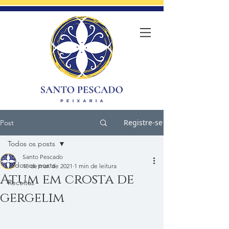
Registre-se
Post
Todos os posts
Santo Pescado
Todos os posts
18 de mar. de 2021
1 min de leitura
Atum em crosta de
Receitas
gergelim